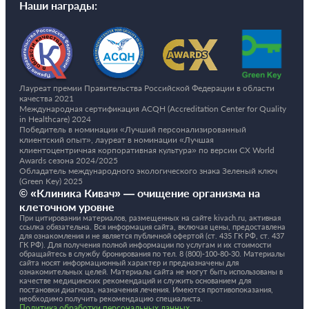
Наши награды:
Лауреат премии Правительства Российской Федерации в области
качества 2021
Международная сертификация ACQH (Accreditation Center for Quality
in Healthcare) 2024
Победитель в номинации «Лучший персонализированный
клиентский опыт», лауреат в номинации «Лучшая
клиентоцентричная корпоративная культура» по версии CX World
Awards сезона 2024/2025
Обладатель международного экологического знака Зеленый ключ
(Green Key) 2025
© «Клиника Кивач» — очищение организма на
клеточном уровне
При цитировании материалов, размещенных на сайте kivach.ru, активная
ссылка обязательна. Вся информация сайта, включая цены, предоставлена
для ознакомления и не является публичной офертой (ст. 435 ГК РФ, cт. 437
ГК РФ). Для получения полной информации по услугам и их стоимости
обращайтесь в службу бронирования по тел.
8 (800)-100-80-30.
Материалы
сайта носят информационный характер и предназначены для
ознакомительных целей. Материалы сайта не могут быть использованы в
качестве медицинских рекомендаций и служить основанием для
постановки диагноза, назначения лечения. Имеются противопоказания,
необходимо получить рекомендацию специалиста.
Политика обработки персональных данных