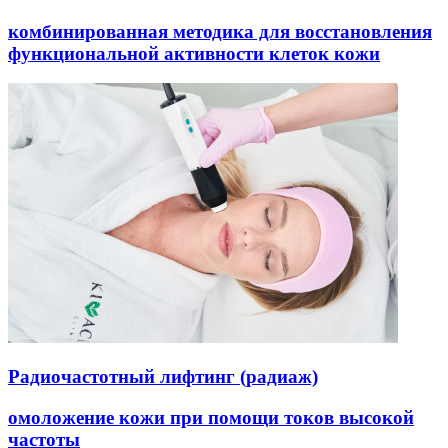
оды
екции
комбинированная методика для восстановления
ры
функциональной активности клеток кожи
процедуры
скопия
йн-услуги
препараты
ировать
100-80-30
 599-880
Радиочастотный лифтинг (радиаж)
омоложение кожи при помощи токов высокой
частоты