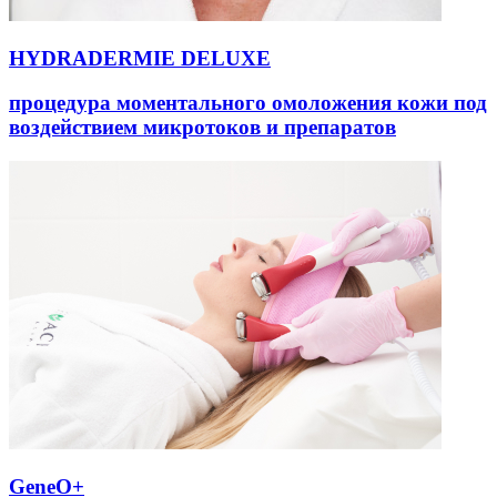
такты
HYDRADERMIE DELUXE
раться
процедура моментального омоложения кожи под
lish
воздействием микротоков и препаратов
sion
и
ностика
едуры и
ды
ния
етология
ология
GeneO+