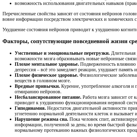
возможность использования двигательных навыков (пракс
Перечисленные свойства зависят от состояния нейронов головн
вовне информации посредством электрических и химических с
Ухудшение состояния нейронов приводит к ухудшению когнит
Факторы, сопутствующие повседневной жизни сре
Умственные и эмоциональные перегрузки.
Длительная 
возможности мозга образовывать новые нейронные связи
Плохое ментальное здоровье.
Подверженность влиянию м
депрессия – всё это замедляет реакции, ухудшает память
Плохое физическое здоровье.
Физиологические заболеван
веществ в головном мозге.
Вредные привычки.
Курение, употребление алкоголя и 
отмиранию нейронов.
Несбалансированное питание.
Работа мозга зависит от
приводит к ухудшению функционирования нервной сист
Гиподинамия.
Недостаток двигательной активности прив
угнетению нормальной деятельности клеток и вызывает 
Нарушение режима сна.
Пока человек спит, активизиру
информации, полученной за день; во время быстрой фазы
нормальному протеканию важных физиологических процес