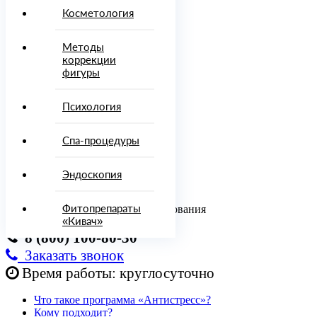
Врачи
Косметология
Диагностика
Процедуры
Методы
и методы
коррекции
лечения
фигуры
осметология
Психология
Методы
Психология
коррекции
фигуры
Спа-процедуры
Спа-
процедуры
Эндоскопия
Эндоскопия
Онлайн-
услуги
Фитопрепараты
Консультация врача, отдел бронирования
топрепараты
«Кивач»
8 (800) 100-80-30
ировать
Заказать звонок
00)
Время работы: круглосуточно
-80-
Что такое программа «Антистресс»?
Кому подходит?
142)