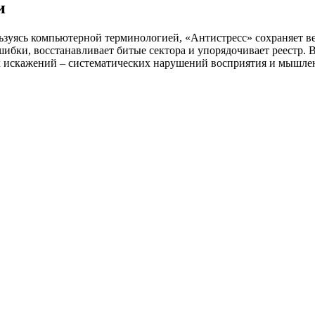
и
ьзуясь компьютерной терминологией, «Антистресс» сохраняет ве
ибки, восстанавливает битые сектора и упорядочивает реестр. В
х искажений – систематических нарушений восприятия и мышлен