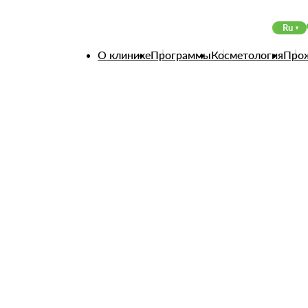
тивности
Ru
ктивности
О клинике
Программы
Косметология
Про