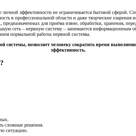
ие личной эффективности не ограничивается бытовой сферой. С
ость в профессиональной области и даже творческие озарения 
 предназначенных для приёма извне, обработки, хранения, пер
льшую сеть – нервную систему – занимаются информационным об
твием нормальной работы нервной системы.
ой системы, позволяет человеку сократить время выполнения
эффективность.
?
ных.
ть сложные решения.
ую ситуацию.