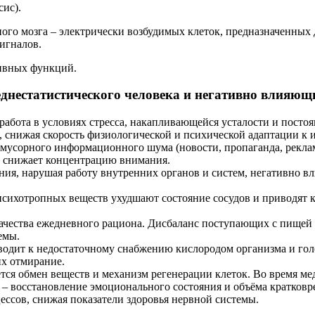
ис).
ого мозга – электрически возбудимых клеток, предназначенных д
игналов.
ивных функций.
днестатистического человека и негативно влияющи
работа в условиях стресса, накапливающейся усталости и пост
, снижая скорость физиологической и психической адаптации к 
усорного информационного шума (новости, пропаганда, реклама,
 и снижает концентрацию внимания.
ия, нарушая работу внутренних органов и систем, негативно вл
психотропных веществ ухудшают состояние сосудов и приводят к 
 качества ежедневного рациона. Дисбаланс поступающих с пищей
емы.
одит к недостаточному снабжению кислородом организма и головн
их отмирание.
ется обмен веществ и механизм регенерации клеток. Во время м
 – восстановление эмоционального состояния и объёма кратков
сов, снижая показатели здоровья нервной системы.