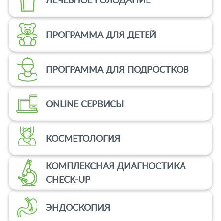
оцедуры
ПРОГРАММА ДЛЯ ДЕТЕЙ
опия
-услуги
ПРОГРАММА ДЛЯ ПОДРОСТКОВ
епараты
ONLINE СЕРВИСЫ
ировать
100-80-30
 599-880
КОСМЕТОЛОГИЯ
КОМПЛЕКСНАЯ ДИАГНОСТИКА
CHECK-UP
ЭНДОСКОПИЯ