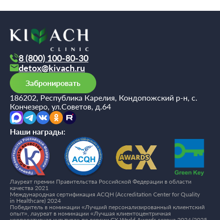
8 (800) 100-80-30
detox@kivach.ru
Забронировать
186202, Республика Карелия, Кондопожский р-н, с.
Кончезеро, ул.Советов, д.64
Наши награды:
Лауреат премии Правительства Российской Федерации в области
качества 2021
Международная сертификация ACQH (Accreditation Center for Quality
in Healthcare) 2024
Победитель в номинации «Лучший персонализированный клиентский
опыт», лауреат в номинации «Лучшая клиентоцентричная
корпоративная культура» по версии CX World Awards сезона 2024/2025