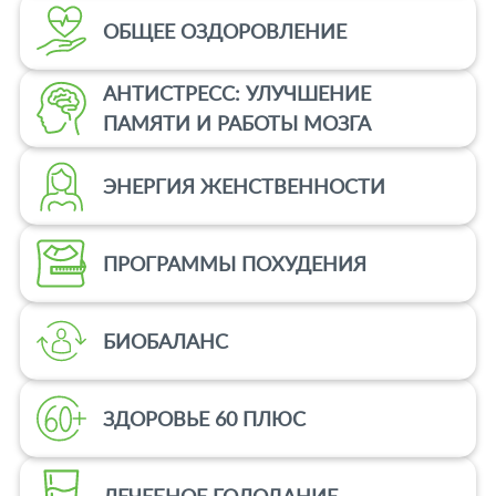
ОБЩЕЕ ОЗДОРОВЛЕНИЕ
ться
АНТИСТРЕСС: УЛУЧШЕНИЕ
h
ПАМЯТИ И РАБОТЫ МОЗГА
n
ЭНЕРГИЯ ЖЕНСТВЕННОСТИ
стика
ПРОГРАММЫ ПОХУДЕНИЯ
уры и
БИОБАЛАНС
ология
огия
ЗДОРОВЬЕ 60 ПЛЮС
ы
ции
ЛЕЧЕБНОЕ ГОЛОДАНИЕ