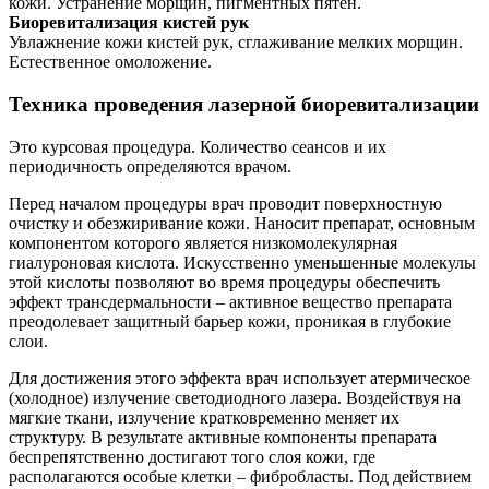
кожи. Устранение морщин, пигментных пятен.
Биоревитализация кистей рук
Увлажнение кожи кистей рук, сглаживание мелких морщин.
Естественное омоложение.
Техника проведения лазерной биоревитализации
Это курсовая процедура. Количество сеансов и их
периодичность определяются врачом.
Перед началом процедуры врач проводит поверхностную
очистку и обезжиривание кожи. Наносит препарат, основным
компонентом которого является низкомолекулярная
гиалуроновая кислота. Искусственно уменьшенные молекулы
этой кислоты позволяют во время процедуры обеспечить
эффект трансдермальности – активное вещество препарата
преодолевает защитный барьер кожи, проникая в глубокие
слои.
Для достижения этого эффекта врач использует атермическое
(холодное) излучение светодиодного лазера. Воздействуя на
мягкие ткани, излучение кратковременно меняет их
структуру. В результате активные компоненты препарата
беспрепятственно достигают того слоя кожи, где
располагаются особые клетки – фибробласты. Под действием