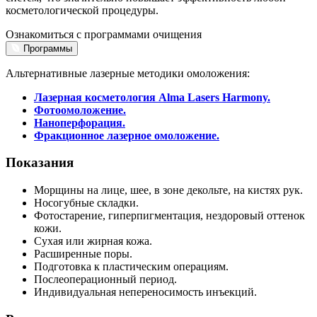
оды
косметологической процедуры.
екции
ры
Ознакомиться с программами очищения
Программы
процедуры
Альтернативные лазерные методики омоложения:
скопия
Лазерная косметология Alma Lasers Harmony.
Фотоомоложение.
йн-услуги
Наноперфорация.
Фракционное лазерное омоложение.
препараты
Показания
Морщины на лице, шее, в зоне декольте, на кистях рук.
Носогубные складки.
ировать
Фотостарение, гиперпигментация, нездоровый оттенок
100-80-30
кожи.
 599-880
Сухая или жирная кожа.
Расширенные поры.
Подготовка к пластическим операциям.
Послеоперационный период.
Индивидуальная непереносимость инъекций.