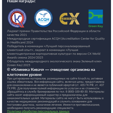
Наши награды:
Лауреат премии Правительства Российской Федерации в области
качества 2021
Международная сертификация ACQH (Accreditation Center for Quality
in Healthcare) 2024
Победитель в номинации «Лучший персонализированный
клиентский опыт», лауреат в номинации «Лучшая
клиентоцентричная корпоративная культура» по версии CX World
Awards сезона 2024/2025
Обладатель международного экологического знака Зеленый ключ
(Green Key) 2025
© «Клиника Кивач» — очищение организма на
клеточном уровне
При цитировании материалов, размещенных на сайте kivach.ru, активная
ссылка обязательна. Вся информация сайта, включая цены, предоставлена
для ознакомления и не является публичной офертой (ст. 435 ГК РФ, cт. 437
ГК РФ). Для получения полной информации по услугам и их стоимости
обращайтесь в службу бронирования по тел.
8 (800)-100-80-30.
Материалы
сайта носят информационный характер и предназначены для
ознакомительных целей. Материалы сайта не могут быть использованы в
качестве медицинских рекомендаций и служить основанием для
постановки диагноза, назначения лечения. Имеются противопоказания,
необходимо получить рекомендацию специалиста.
Политика обработки персональных данных