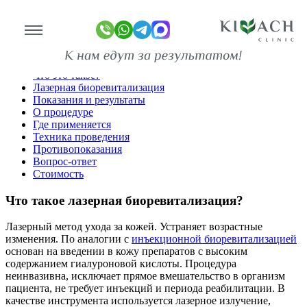
Лазерная биоревитализация
Главная
Косметология
Лазерные методы
Что это такое?
Лазерная биоревитализация
линике
Показания и результаты
О процедуре
Где применяется
ограммы
Техника проведения
Противопоказания
оживание
Вопрос-ответ
Стоимость
имость
Что такое лазерная биоревитализация?
зывы
ан-копии)
Лазерный метод ухода за кожей. Устраняет возрастные
изменения. По аналогии с
инъекционной биоревитализацией
то
основан на введении в кожу препаратов с высоким
содержанием гиалуроновой кислоты. Процедура
неинвазивна, исключает прямое вмешательство в организм
део
пациента, не требует инъекций и периода реабилитации. В
качестве инструмента используется лазерное излучение,