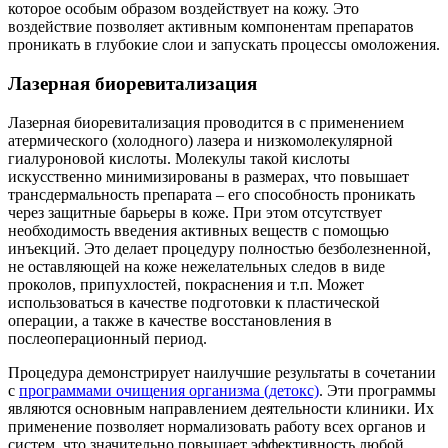
такты
которое особым образом воздействует на кожу. Это
воздействие позволяет активным компонентам препаратов
проникать в глубокие слои и запускать процессы омоложения.
раться
Лазерная биоревитализация
lish
Лазерная биоревитализация проводится в с применением
sion
атермического (холодного) лазера и низкомолекулярной
гиалуроновой кислоты. Молекулы такой кислоты
искусственно минимизированы в размерах, что повышает
трансдермальность препарата – его способность проникать
через защитные барьеры в коже. При этом отсутствует
и
необходимость введения активных веществ с помощью
инъекций. Это делает процедуру полностью безболезненной,
не оставляющей на коже нежелательных следов в виде
ностика
проколов, припухлостей, покраснения и т.п. Может
едуры и
использоваться в качестве подготовки к пластической
ды
операции, а также в качестве восстановления в
послеоперационный период.
ния
Процедура демонстрирует наилучшие результаты в сочетании
етология
с
программами очищения организма (детокс)
. Эти программы
являются основным направлением деятельности клиники. Их
ология
применение позволяет нормализовать работу всех органов и
систем, что значительно повышает эффективность любой