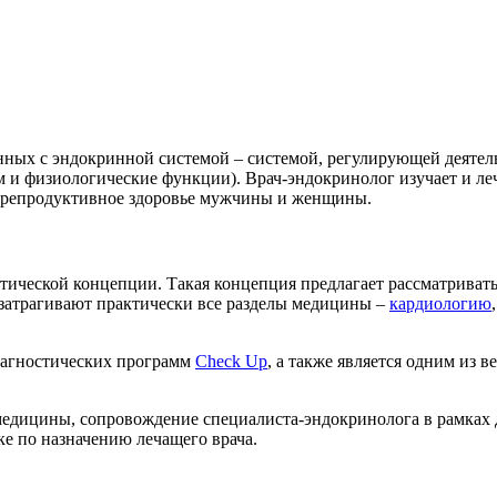
нных с эндокринной системой – системой, регулирующей деятел
 и физиологические функции). Врач-эндокринолог изучает и л
т репродуктивное здоровье мужчины и женщины.
ической концепции. Такая концепция предлагает рассматривать 
затрагивают практически все разделы медицины –
кардиологию
иагностических программ
Check Up
, а также является одним из 
медицины, сопровождение специалиста-эндокринолога в рамках 
е по назначению лечащего врача.