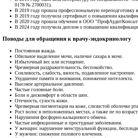
0178 № 2700031).
В 2019 году прошла профессиональную переподготовку 
В 2019 году получила сертификат о повышении квалифи
В 2020 году прошла обучение в ООО "ПрофАудитКонсалт
В 2024 году получила диплом о повышении квалификаци
Поводы для обращения к врачу-эндокринологу
Постоянная жажда.
Обильное выделение мочи, наличие сахара в моче.
Избыточный вес или истощение.
Чрезмерная раздражительность, беспокойство.
Сонливость, слабость, вялость, подавленное настроение.
Ухудшение памяти и внимания, понижение интеллекта.
Высокое артериальное давление.
Частые головные боли.
Боли и дискомфорт в области шеи.
Отечность, сухость кожи.
Чрезмерная пигментация на коже, слизистой оболочке рта
Рост волос в неположенных местах, а также не по возраст
Нарушения фосфорно-кальциевого обмена.
Частые инфекционные и простудные заболевания.
У женщин: нарушение менструальной функции, бесплодие
У мужчин: снижение полового влечения.