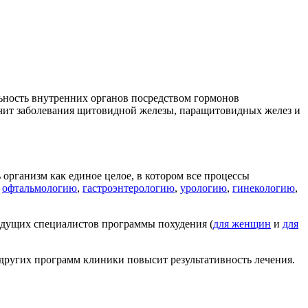
ьность внутренних органов посредством гормонов
ечит заболевания щитовидной железы, паращитовидных желез и
организм как единое целое, в котором все процессы
,
офтальмологию
,
гастроэнтерологию
,
урологию
,
гинекологию
,
ведущих специалистов программы похудения (
для женщин
и
для
других программ клиники повысит результативность лечения.