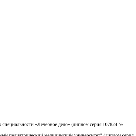
 специальности «Лечебное дело» (диплом серия 107824 №
ный педиатрический медицинский университет" (диплом серия