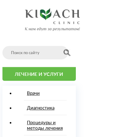
Эндокринология
Главная
Врачи
О
клинике
Программы
Проживание
Стоимость
Отзывы
ЛЕЧЕНИЕ И УСЛУГИ
(скан-
копии)
Фото
Врачи
Видео
Контакты
Диагностика
Как
добраться
English
Процедуры и
version
методы лечения