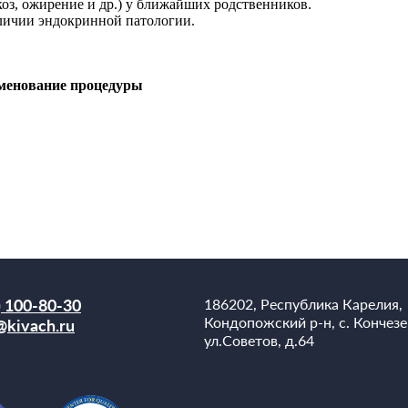
оз, ожирение и др.) у ближайших родственников.
личии эндокринной патологии.
менование процедуры
) 100-80-30
186202, Республика Карелия,
Кондопожский р-н, с. Кончезе
@kivach.ru
ул.Советов, д.64