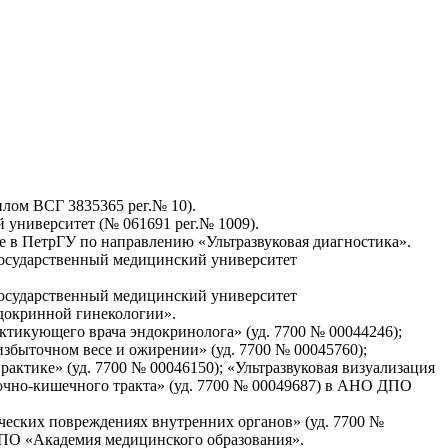
лом ВСГ 3835365 рег.№ 10).
университет (№ 061691 рег.№ 1009).
е в ПетрГУ по направлению «Ультразвуковая диагностика».
осударственный медицинский университет
осударственный медицинский университет
докринной гинекологии».
ктикующего врача эндокринолога» (уд. 7700 № 00044246);
збыточном весе и ожирении» (уд. 7700 № 00045760);
актике» (уд. 7700 № 00046150); «Ультразвуковая визуализация
дочно-кишечного тракта» (уд. 7700 № 00049687) в АНО ДПО
ческих повреждениях внутренних органов» (уд. 7700 №
 ДПО «Академия медицинского образования».