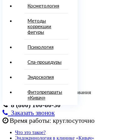
Врачи
Косметология
Диагностика
Процедуры
Методы
и методы
коррекции
лечения
фигуры
осметология
Психология
Методы
Психология
коррекции
фигуры
Спа-процедуры
Спа-
процедуры
Эндоскопия
Эндоскопия
Онлайн-
услуги
Фитопрепараты
Консультация врача, отдел бронирования
топрепараты
«Кивач»
8 (800) 100-80-30
ировать
Заказать звонок
00)
Время работы: круглосуточно
-80-
Что это такое?
Эндокринология в клинике «Кивач»
142)