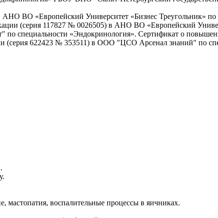
в АНО ВО «Европейский Университет «Бизнес Треугольник» по 
кации (серия 117827 № 0026505) в АНО ВО «Европейский Универ
" по специальности «Эндокринология». Сертификат о повышен
и (серия 622423 № 353511) в ООО "ЦСО Арсенал знаний" по сп
.
у.
, мастопатия, воспалительные процессы в яичниках.