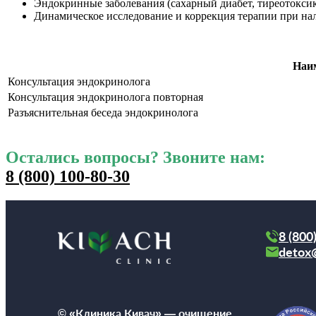
Эндокринные заболевания (сахарный диабет, тиреотоксик
Динамическое исследование и коррекция терапии при на
Наи
Консультация эндокринолога
Консультация эндокринолога повторная
Разъяснительная беседа эндокринолога
Остались вопросы? Звоните нам:
8 (800) 100-80-30
8 (800
detox
© «Клиника Кивач» — очищение