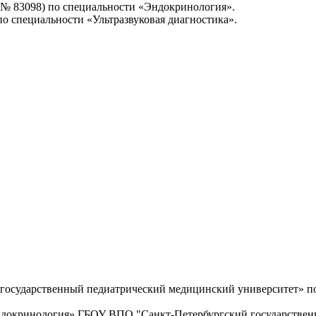
г.№ 83098) по специальности «Эндокринология».
по специальности «Ультразвуковая диагностика».
государственный педиатрический медицинский университет» по
Эндокринология» ГБОУ ВПО "Санкт-Петербургский государствен