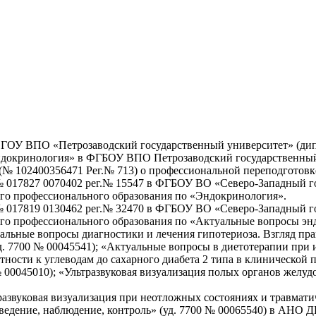
» ГОУ ВПО «Петрозаводский государственный университет» (дип
ндокринология» в ФГБОУ ВПО Петрозаводский государственный 
(№ 102400356471 Рег.№ 713) о профессиональной переподготовк
 017827 0070402 рег.№ 15547 в ФГБОУ ВО «Северо-Западный г
о профессионального образования по «Эндокринология».
 017819 0130462 рег.№ 32470 в ФГБОУ ВО «Северо-Западный г
о профессионального образования по «Актуальные вопросы эн
льные вопросы диагностики и лечения гипотериоза. Взгляд пра
 7700 № 00045541); «Актуальные вопросы в диетотерапии при и
ости к углеводам до сахарного диабета 2 типа в клинической пр
 00045010); «Ультразвуковая визуализация полых органов желу
азвуковая визуализация при неотложных состояниях и травмати
 ведение, наблюдение, контроль» (уд. 7700 № 00065540) в АНО