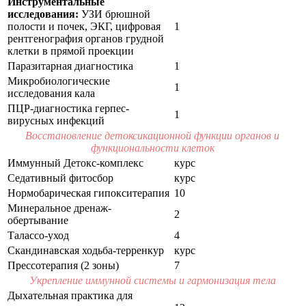
Инструментальные
оды
исследования:
УЗИ брюшной
екции
полости и почек, ЭКГ, цифровая
1
ры
рентгенография органов грудной
клетки в прямой проекции
процедуры
Паразитарная диагностика
1
Микробиологические
скопия
1
исследования кала
ПЦР-диагностика герпес-
йн-услуги
1
вирусных инфекций
Восстановление детоксикационной функции органов и
препараты
функциональности клеток
Иммунный Детокс-комплекс
курс
Седативный фитосбор
курс
Нормобарическая гипокситерапия
10
ировать
Минеральное дренаж-
100-80-30
2
обертывание
 599-880
Талассо-уход
4
Скандинавская ходьба-терренкур
курс
Прессотерапия (2 зоны)
7
Укрепление иммунной системы и гармонизация тела
Дыхательная практика для