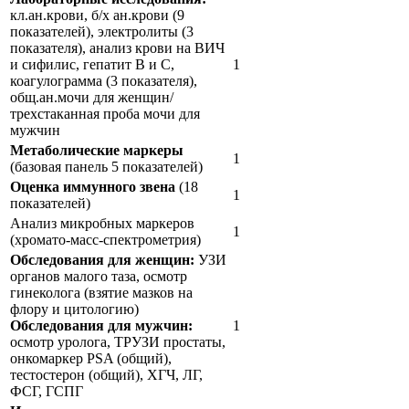
такты
кл.ан.крови, б/х ан.крови (9
показателей), электролиты (3
показателя), анализ крови на ВИЧ
раться
и сифилис, гепатит В и С,
1
коагулограмма (3 показателя),
общ.ан.мочи для женщин/
lish
трехстаканная проба мочи для
sion
мужчин
Метаболические маркеры
1
(базовая панель 5 показателей)
Оценка иммунного звена
(18
1
показателей)
и
Анализ микробных маркеров
1
(хромато-масс-спектрометрия)
ностика
Обследования для женщин:
УЗИ
едуры и
органов малого таза, осмотр
ды
гинеколога (взятие мазков на
флору и цитологию)
ния
Обследования для мужчин:
1
етология
осмотр уролога, ТРУЗИ простаты,
онкомаркер PSA (общий),
тестостерон (общий), ХГЧ, ЛГ,
ология
ФСГ, ГСПГ