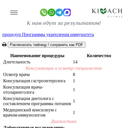
Перечень процедур, входящих в
Программу укрепления иммунитета
Главная
Программы
Укрепление иммунитета
Перечень
процедур Программы укрепления иммунитета
линике
ограммы
Наименование процедуры
Количество
Длительность
14
оживание
Консультации и осмотр специалистов
Осмотр врача
8
имость
Консультация гастроэнтеролога
1
Консультация врача-
зывы
1
отоларинголога
ан-копии)
Консультация диетолога с
1
составлением программы питания
то
Медицинский консилиум с
1
врачом-иммунологом
део
Диагностика
Лабораторные исследования: