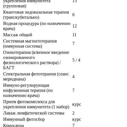
укрепления иммунитета
13
(групповая)
Квантовая эндовазальная терапия
6
(транскубитально)
Водная процедура (по назначению
12
врача)
Массаж общий
11
Системная магнитотерапия
7
(иммунная система)
Озонотерапия (в/венное введение
озонированного
5 / 4
физиологического раствора) /
БАГТ
Спектральная фототерапия (сеанс
4
меридиана)
Иммуно-регулирующая
инфузионная терапия (по
7
назначению врача)
Прием фитокомплекса для
курс
укрепления иммунитета (1 набор)
Лаваж лимфатической системы
2
Иммунный фитосбор
курс
Криосауна
7