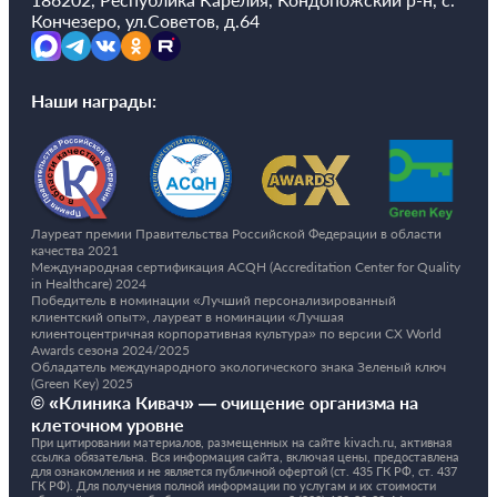
Кончезеро, ул.Советов, д.64
Наши награды:
Лауреат премии Правительства Российской Федерации в области
качества 2021
Международная сертификация ACQH (Accreditation Center for Quality
in Healthcare) 2024
Победитель в номинации «Лучший персонализированный
клиентский опыт», лауреат в номинации «Лучшая
клиентоцентричная корпоративная культура» по версии CX World
Awards сезона 2024/2025
Обладатель международного экологического знака Зеленый ключ
(Green Key) 2025
© «Клиника Кивач» — очищение организма на
клеточном уровне
При цитировании материалов, размещенных на сайте kivach.ru, активная
ссылка обязательна. Вся информация сайта, включая цены, предоставлена
для ознакомления и не является публичной офертой (ст. 435 ГК РФ, cт. 437
ГК РФ). Для получения полной информации по услугам и их стоимости