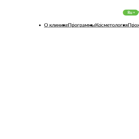
ппарате Smartxide² DOT/RF
Ru
О клинике
Программы
Косметология
Про