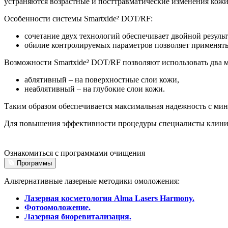
устраняются возрастные и посттравматические изменения кожи
Особенности системы Smartxide² DOT/RF:
сочетание двух технологий обеспечивает двойной результ
обилие контролируемых параметров позволяет применять с
Возможности Smartxide² DOT/RF позволяют использовать два м
аблятивный – на поверхностные слои кожи,
неаблятивный – на глубокие слои кожи.
Таким образом обеспечивается максимальная надежность с м
Для повышения эффективности процедуры специалисты клиник
Ознакомиться с программами очищения
Программы
Альтернативные лазерные методики омоложения:
Лазерная косметология Alma Lasers Harmony.
Фотоомоложение.
Лазерная биоревитализация.