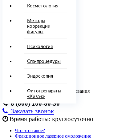
Врачи
Косметология
Диагностика
Процедуры
Методы
и методы
коррекции
лечения
фигуры
осметология
Психология
Методы
Психология
коррекции
фигуры
Спа-процедуры
Спа-
процедуры
Эндоскопия
Эндоскопия
Онлайн-
услуги
Фитопрепараты
Консультация врача, отдел бронирования
топрепараты
«Кивач»
8 (800) 100-80-30
ировать
Заказать звонок
00)
Время работы: круглосуточно
-80-
Что это такое?
Фракционное лазерное омоложение
142)