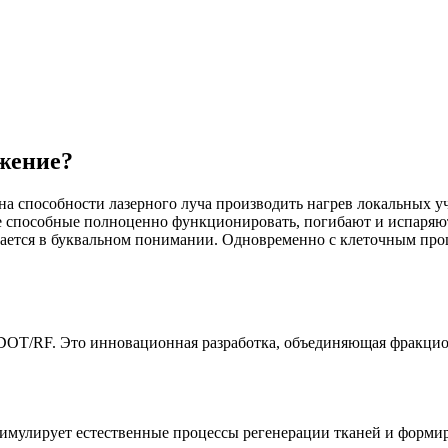
жение?
на способности лазерного луча производить нагрев локальных уч
е способные полноценно функционировать, погибают и испаряют
ается в буквальном понимании. Одновременно с клеточным проц
² DOT/RF. Это инновационная разработка, объединяющая фракц
тимулирует естественные процессы регенерации тканей и формир