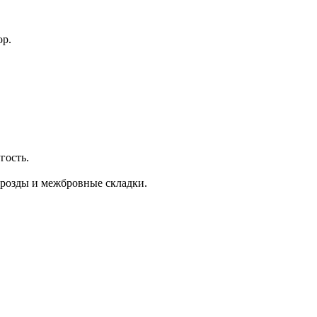
ор.
гость.
розды и межбровные складки.