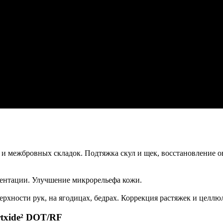
и межбровных складок. Подтяжка скул и щек, восстановление о
ентации. Улучшение микрорельефа кожи.
рхности рук, на ягодицах, бедрах. Коррекция растяжек и целлю
txide² DOT/RF