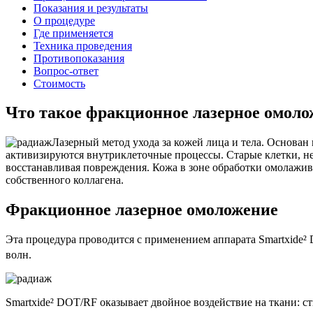
Показания и результаты
-880
О процедуре
Где применяется
Техника проведения
Противопоказания
Вопрос-ответ
Стоимость
Что такое фракционное лазерное омоло
Лазерный метод ухода за кожей лица и тела. Основан 
активизируются внутриклеточные процессы. Старые клетки, н
восстанавливая повреждения. Кожа в зоне обработки омолажив
собственного коллагена.
Фракционное лазерное омоложение
Эта процедура проводится с применением аппарата Smartxide
волн.
Smartxide² DOT/RF оказывает двойное воздействие на ткани: с