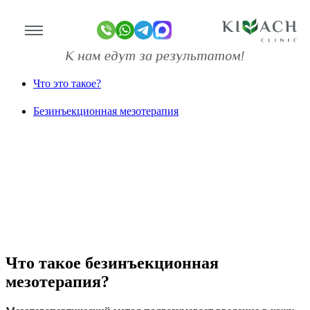
Безинъекционная мезотерапия
Главная
Косметология
Инъекционные методы
Что это такое?
линике
Безинъекционная мезотерапия
ограммы
оживание
имость
зывы
ан-копии)
то
Что такое безинъекционная
мезотерапия?
део