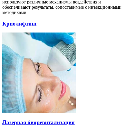
оды
используют различные механизмы воздействия и
екции
обеспечивают результаты, сопоставимые с инъекционными
ры
методиками.
процедуры
Криолифтинг
скопия
йн-услуги
препараты
ировать
100-80-30
 599-880
Лазерная биоревитализация