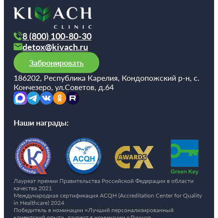
8 (800) 100-80-30
detox@kivach.ru
Забронировать
186202, Республика Карелия, Кондопожский р-н, с.
Кончезеро, ул.Советов, д.64
Наши награды:
Лауреат премии Правительства Российской Федерации в области
качества 2021
Международная сертификация ACQH (Accreditation Center for Quality
in Healthcare) 2024
Победитель в номинации «Лучший персонализированный
клиентский опыт», лауреат в номинации «Лучшая