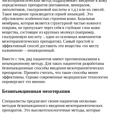
Мезотерапевтический метод подразумевает введение в кожу
такты
определенных препаратов (витаминов, минералов,
липолитиков, гиалуроновой кислоты и т.д.) или их смесей.
Такое введение производится серией инъекций. Это
раться
обусловлено особенностью строения кожи. Базальная
мембрана, которая является структурной частью кожного
покрова, не пропускает через себя в глубокие слои кожи
lish
вещества, состоящие из крупных молекул (например,
sion
гиалуроновую кислоту – один из основных компонентов
мезотерапевтических препаратов). Самый простой и
эффективный способ доставить эти вещества «по месту
назначения» – инъекционный.
и
Вместе с тем, ряд пациентов имеют противопоказания к
инъекционному методу. Для таких пациентов разработаны
ностика
безинъекционные способы введения мезотерапевтических
препаратов. Принято считать, что такие способы менее
едуры и
эффективны. Однако современные медицинские технологии
ды
опровергают это мнение.
ния
Безинъекционная мезотерапия
етология
Специалисты предлагают своим пациентам несколько
ология
методов безинъекцинного введения мезотерапевтических
препаратов. Это высокотехнологичные методы, которые