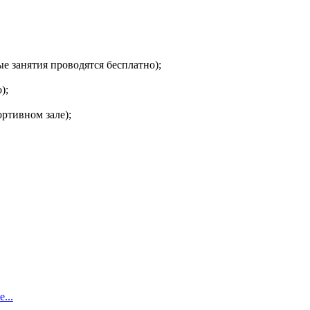
ые занятия проводятся бесплатно);
);
ортивном зале);
...