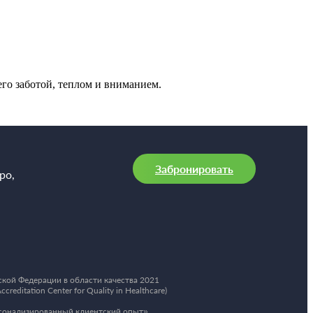
его заботой, теплом и вниманием.
Забронировать
ро,
кой Федерации в области качества 2021
ditation Center for Quality in Healthcare)
сонализированный клиентский опыт»,