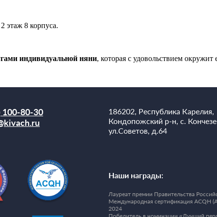
2 этаж 8 корпуса.
угами индивидуальной няни
, которая с удовольствием окружит 
) 100-80-30
186202, Республика Карелия,
Кондопожский р-н, с. Кончезе
@kivach.ru
ул.Советов, д.64
Наши награды:
Лауреат премии Правительства Российс
Международная сертификация ACQH (Accre
2024
Победитель в номинации «Лучший пер