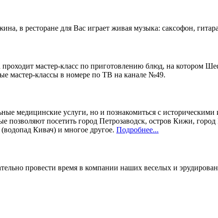
жина, в ресторане для Вас играет живая музыка: саксофон, гитара
а проходит мастер-класс по приготовлению блюд, на котором Ше
е мастер-классы в номере по ТВ на канале №49.
ьные медицинские услуги, но и познакомиться с историческими 
е позволяют посетить город Петрозаводск, остров Кижи, город 
(водопад Кивач) и многое другое.
Подробнее...
кательно провести время в компании наших веселых и эрудирова