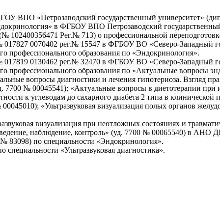
» ГОУ ВПО «Петрозаводский государственный университет» (дип
ндокринология» в ФГБОУ ВПО Петрозаводский государственный 
(№ 102400356471 Рег.№ 713) о профессиональной переподготовк
 017827 0070402 рег.№ 15547 в ФГБОУ ВО «Северо-Западный г
о профессионального образования по «Эндокринология».
 017819 0130462 рег.№ 32470 в ФГБОУ ВО «Северо-Западный г
о профессионального образования по «Актуальные вопросы эн
льные вопросы диагностики и лечения гипотериоза. Взгляд пра
 7700 № 00045541); «Актуальные вопросы в диетотерапии при и
ости к углеводам до сахарного диабета 2 типа в клинической пр
 00045010); «Ультразвуковая визуализация полых органов желу
азвуковая визуализация при неотложных состояниях и травмати
 ведение, наблюдение, контроль» (уд. 7700 № 00065540) в АНО
г.№ 83098) по специальности «Эндокринология».
по специальности «Ультразвуковая диагностика».