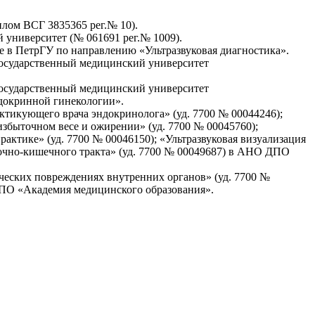
лом ВСГ 3835365 рег.№ 10).
университет (№ 061691 рег.№ 1009).
е в ПетрГУ по направлению «Ультразвуковая диагностика».
осударственный медицинский университет
осударственный медицинский университет
докринной гинекологии».
ктикующего врача эндокринолога» (уд. 7700 № 00044246);
збыточном весе и ожирении» (уд. 7700 № 00045760);
актике» (уд. 7700 № 00046150); «Ультразвуковая визуализация
дочно-кишечного тракта» (уд. 7700 № 00049687) в АНО ДПО
ческих повреждениях внутренних органов» (уд. 7700 №
 ДПО «Академия медицинского образования».