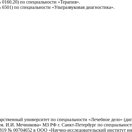
№ 0160.20) по специальности «Терапия».
№ 6501) по специальности «Ультразвуковая диагностика».
ственный университет по специальности «Лечебное дело» (дипл
 И.И. Мечникова» МЗ РФ г. Санкт-Петербург по специальности 
819 № 00704652 в ООО «Научно-исследовательский институт ин