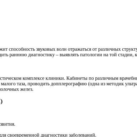
жит способность звуковых волн отражаться от различных структу
ить раннюю диагностику – выявлять патологии на той стадии, к
гностическом комплексе клиники. Кабинеты по различным врач
алого таза, проводить допплерографию (одна из методик ультра
молочных желез.
)
звития.
 для своевременной диагностики заболеваний.