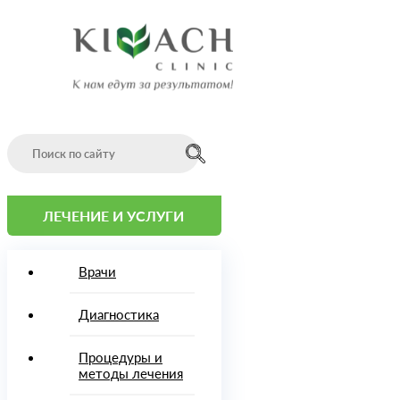
Ультразвуковая диагностика
Главная
Врачи
О
клинике
Программы
Проживание
Стоимость
Отзывы
ЛЕЧЕНИЕ И УСЛУГИ
(скан-
копии)
Фото
Врачи
Видео
Контакты
Диагностика
Как
добраться
English
Процедуры и
version
методы лечения