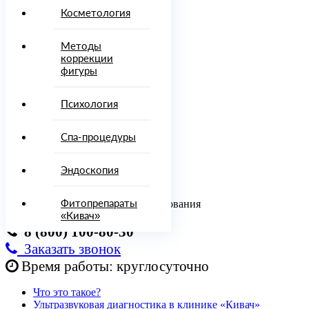
Врачи
Косметология
Диагностика
Процедуры
Методы
и методы
коррекции
лечения
фигуры
осметология
Психология
Методы
Психология
коррекции
фигуры
Спа-процедуры
Спа-
процедуры
Эндоскопия
Эндоскопия
Онлайн-
услуги
Фитопрепараты
Консультация врача, отдел бронирования
топрепараты
«Кивач»
8 (800) 100-80-30
ировать
Заказать звонок
00)
Время работы: круглосуточно
-80-
Что это такое?
Ультразвуковая диагностика в клинике «Кивач»
142)