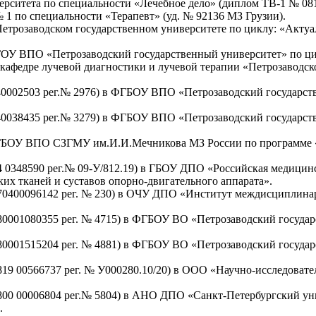
рситета по специальности «Лечебное дело» (диплом ТВ-1 № 081
1 по специальности «Терапевт» (уд. № 92136 МЗ Грузии).
Петрозаводском государственном университете по циклу: «Актуа
ГОУ ВПО «Петрозаводский государственный университет» по цик
 кафедре лучевой диагностики и лучевой терапии «Петрозаводс
240002503 рег.№ 2976) в ФГБОУ ВПО «Петрозаводский государс
240038435 рег.№ 3279) в ФГБОУ ВПО «Петрозаводский государс
 ГБОУ ВПО СЗГМУ им.И.И.Мечникова МЗ России по программе «
4 0348590 рег.№ 09-У/812.19) в ГБОУ ДПО «Российская медици
ких тканей и суставов опорно-двигательного аппарата».
770400096142 рег. № 230) в ОЧУ ДПО «Институт междисциплин
180001080355 рег. № 4715) в ФГБОУ ВО «Петрозаводский госуда
180001515204 рег. № 4881) в ФГБОУ ВО «Петрозаводский госуда
819 00566737 рег. № У000280.10/20) в ООО «Научно-исследовате
7800 00006804 рег.№ 5804) в АНО ДПО «Санкт-Петербургский у
.