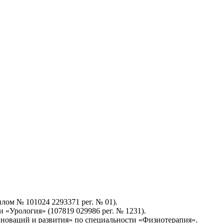
ом № 101024 2293371 рег. № 01).
«Урология» (107819 029986 рег. № 1231).
новаций и развития» по специальности «Физиотерапия».