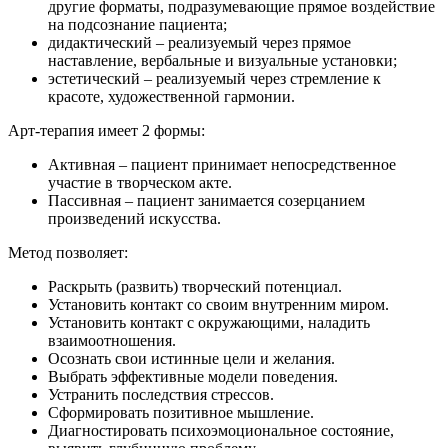
такты
другие форматы, подразумевающие прямое воздействие
на подсознание пациента;
дидактический – реализуемый через прямое
наставление, вербальные и визуальные установки;
раться
эстетический – реализуемый через стремление к
красоте, художественной гармонии.
lish
sion
Арт-терапия имеет 2 формы:
Активная – пациент принимает непосредственное
участие в творческом акте.
Пассивная – пациент занимается созерцанием
произведений искусства.
и
Метод позволяет:
ностика
Раскрыть (развить) творческий потенциал.
едуры и
Установить контакт со своим внутренним миром.
ды
Установить контакт с окружающими, наладить
ния
взаимоотношения.
Осознать свои истинные цели и желания.
етология
Выбрать эффективные модели поведения.
Устранить последствия стрессов.
Сформировать позитивное мышление.
ология
Диагностировать психоэмоциональное состояние,