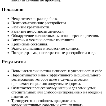
выявить глубинную проблему.
оды
екции
Показания
ры
процедуры
Невротические расстройства.
Психосоматические расстройства.
Развитие креативности.
скопия
Развитие целостности личности.
Обнаружение личностных смыслов через творчество.
йн-услуги
Внутри- и межличностные конфликты.
Кризисные состояния.
Экзистенциальные и возрастные кризисы.
препараты
Потери ,травмы, постстрессовые расстройства и т.д.
Результаты
ировать
Повышается личностная ценность и уверенность в себе.
100-80-30
Нарабатывается навык эффективного эмоционального
 599-880
реагирования, которое даже в случаях агрессии
принимает социально допустимые формы.
Облегчается процесс коммуникации для замкнутых,
стеснительных или слабоориентированных на общение
пациентов.
Тренируется способность преодолевать
коммуникативные барьеры и устанавливать