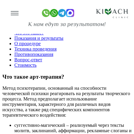
Арт-терапия
Главная
Процедуры и методы лечения
Что это такое?
Показания и результаты
линике
О процедуре
Техника проведения
Противопоказания
ограммы
Вопрос-ответ
Стоимость
оживание
Что такое арт-терапия?
имость
Метод психотерапии, основанный на способности
зывы
человеческой психики реагировать на результаты творческого
ан-копии)
процесса. Метод предполагает использование
инструментария, характерного для различных видов
то
искусства, а также ряд специфических компонентов
терапевтического воздействия:
део
суггестивно-магический – реализуемый через тексты
молитв, заклинаний, аффирмации, рекламные слоганы и