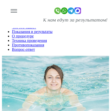
Пилинг тела
Главная
Процедуры и методы лечения
Что это такое?
Показания и результаты
линике
О процедуре
Техника проведения
Противопоказания
ограммы
Вопрос-ответ
оживание
имость
зывы
ан-копии)
то
део