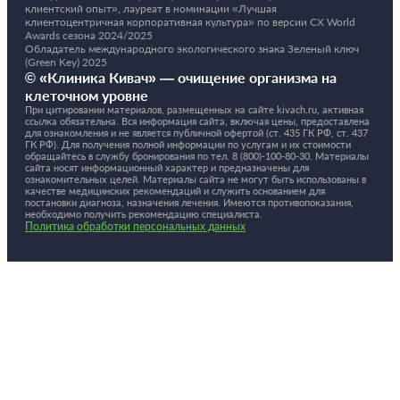
клиентский опыт», лауреат в номинации «Лучшая
клиентоцентричная корпоративная культура» по версии CX World
Awards сезона 2024/2025
Обладатель международного экологического знака Зеленый ключ
(Green Key) 2025
© «Клиника Кивач» — очищение организма на
клеточном уровне
При цитировании материалов, размещенных на сайте kivach.ru, активная
ссылка обязательна. Вся информация сайта, включая цены, предоставлена
для ознакомления и не является публичной офертой (ст. 435 ГК РФ, cт. 437
ГК РФ). Для получения полной информации по услугам и их стоимости
обращайтесь в службу бронирования по тел.
8 (800)-100-80-30.
Материалы
сайта носят информационный характер и предназначены для
ознакомительных целей. Материалы сайта не могут быть использованы в
качестве медицинских рекомендаций и служить основанием для
постановки диагноза, назначения лечения. Имеются противопоказания,
необходимо получить рекомендацию специалиста.
Политика обработки персональных данных