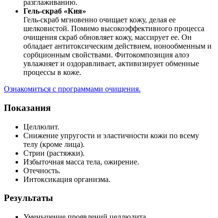
оды
разглаживанию.
екции
Гель-скраб «Кия»
ры
Гель-скраб мгновенно очищает кожу, делая ее
шелковистой. Помимо высокоэффективного процесса
процедуры
очищения скраб обновляет кожу, массирует ее. Он
обладает антитоксическим действием, ионообменным и
сорбционным свойствами. Фитокомпозиция алоэ
скопия
увлажняет и оздоравливает, активизирует обменные
процессы в коже.
йн-услуги
Ознакомиться с программами очищения.
препараты
Показания
Целлюлит.
Снижение упругости и эластичности кожи по всему
ировать
телу (кроме лица).
100-80-30
Стрии (растяжки).
Избыточная масса тела, ожирение.
 599-880
Отечность.
Интоксикация организма.
Результаты
Уменьшение проявлений целлюлита.