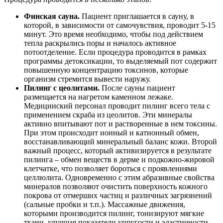
Финская сауна.
Пациент приглашается в сауну, в
которой, в зависимости от самочувствия, проводит 5-15
минут. Это время необходимо, чтобы под действием
тепла раскрылись поры и началось активное
потоотделение. Если процедура проводится в рамках
программы детоксикации, то выделяемый пот содержит
повышенную концентрацию токсинов, которые
организм стремится вывести наружу.
Пилинг с цеолитами.
После сауны пациент
размещается на нагретом каменном лежаке.
Медицинский персонал проводит пилинг всего тела с
применением скраба из цеолитов. Эти минералы
активно впитывают пот и растворенные в нем токсины.
При этом происходит ионный и катионный обмен,
восстанавливающий минеральный баланс кожи. Второй
важный процесс, который активизируется в результате
пилинга – обмен веществ в дерме и подкожно-жировой
клетчатке, что позволяет бороться с проявлениями
целлюлита. Одновременно с этим абразивные свойства
минералов позволяют очистить поверхность кожного
покрова от отмерших частиц и различных загрязнений
(сальные пробки и т.п.). Массажные движения,
которыми производится пилинг, тонизируют мягкие
ткани, улучшая показатели упругости и эластичности