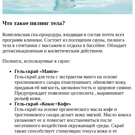
такты
раться
Что такое пилинг тела?
lish
Комплексная спа-процедура, входящая в состав почти всех
sion
программ клиники. Состоит из посещения сауны, пилинга
тела в сочетании с массажем и отдыха в бассейне. Обладает
детоксикационным и косметическим действием.
Пилинги, используемые в сауне:
и
Гель-скраб «Манго»
Гель-скраб для тела с экстрактом манго на основе
ностика
тросnникового сахара отшелушивает, обновляет кожу,
придавая ей мягкость, шелковистость и здоровое сияние.
едуры и
Предупреждает появление целлюлита , выравнивает
ды
рельеф кожи.
ния
Гель-скраб «Кокос+Кофе»
Гель-скраб на основе органического масла кофе и
етология
тростникового сахара делает кожу мягкой. Масло кокоса
увлажняет ее и помогает восстановиться после
ология
негативного воздействия окружающей среды. Скраб
также способствует стимуляции тонуса кожи и ее