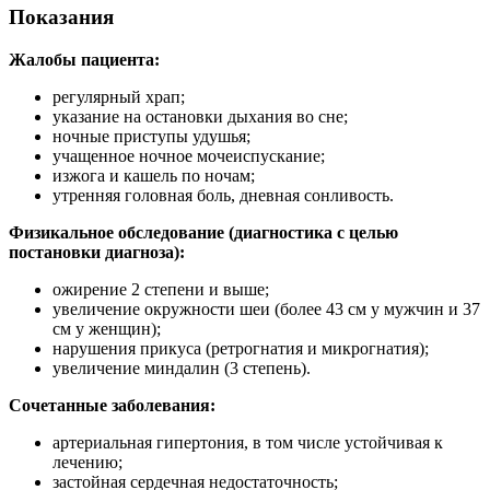
такты
Показания
Жалобы пациента:
раться
регулярный храп;
указание на остановки дыхания во сне;
lish
ночные приступы удушья;
sion
учащенное ночное мочеиспускание;
изжога и кашель по ночам;
утренняя головная боль, дневная сонливость.
Физикальное обследование (диагностика с целью
и
постановки диагноза):
ожирение 2 степени и выше;
ностика
увеличение окружности шеи (более 43 см у мужчин и 37
см у женщин);
едуры и
нарушения прикуса (ретрогнатия и микрогнатия);
ды
увеличение миндалин (3 степень).
ния
Сочетанные заболевания:
етология
артериальная гипертония, в том числе устойчивая к
ология
лечению;
застойная сердечная недостаточность;