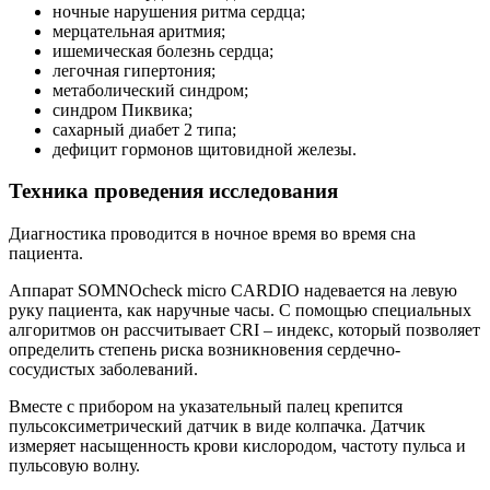
оды
ночные нарушения ритма сердца;
екции
мерцательная аритмия;
ры
ишемическая болезнь сердца;
легочная гипертония;
процедуры
метаболический синдром;
синдром Пиквика;
сахарный диабет 2 типа;
скопия
дефицит гормонов щитовидной железы.
йн-услуги
Техника проведения исследования
препараты
Диагностика проводится в ночное время во время сна
пациента.
Аппарат SOMNOcheck micro CARDIO надевается на левую
руку пациента, как наручные часы. С помощью специальных
ировать
алгоритмов он рассчитывает CRI – индекс, который позволяет
100-80-30
определить степень риска возникновения сердечно-
 599-880
сосудистых заболеваний.
Вместе с прибором на указательный палец крепится
пульсоксиметрический датчик в виде колпачка. Датчик
измеряет насыщенность крови кислородом, частоту пульса и
пульсовую волну.