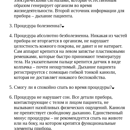
электрическими сигналами, которые естественным
образом генерирует организм во время
жизнедеятельности. Второй источник информации для
прибора – дыхание пациента.
Процедура болезненна?
Процедура абсолютно безболезненна. Никакая из частей
прибора не вторгается в организм, не нарушает
целостность кожного покрова, не давит и не натирает.
Сам аппарат крепится на левом запястье пластиковыми
ремешками, которые быстро принимают температуру
тела. На указательном пальце крепится датчик в виде
колпачка – почти неощутимый. Дыхание пациента
регистрируется с помощью гибкой тонкой канюли,
которая не доставляет никакого беспокойства.
Смогу ли я спокойно спать во время процедуры?
Процедура не нарушает сон. Все детали прибора,
контактирующие с телом и лицом пациента, не
вызывают назойливых физических ощущений. Канюля
не препятствует свободному дыханию. Единственный
минус процедуры – не рекомендуется спать на животе
или на боку, на котором крепятся функциональные
элементы прибора.