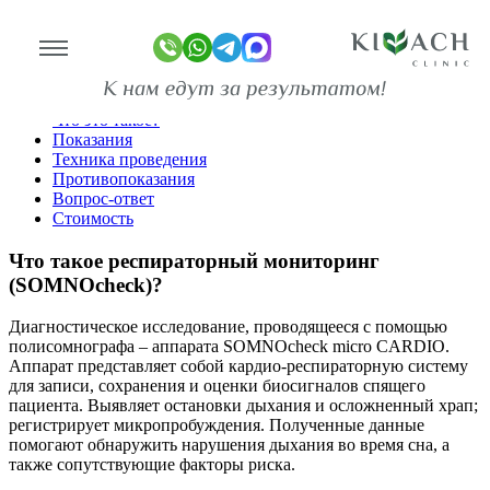
SOMNOcheck
Главная
Диагностика
Что это такое?
Показания
линике
Техника проведения
Противопоказания
Вопрос-ответ
ограммы
Стоимость
оживание
Что такое респираторный мониторинг
(SOMNOcheck)?
имость
Диагностическое исследование, проводящееся с помощью
зывы
полисомнографа – аппарата SOMNOcheck micro CARDIO.
ан-копии)
Аппарат представляет собой кардио-респираторную систему
для записи, сохранения и оценки биосигналов спящего
то
пациента. Выявляет остановки дыхания и осложненный храп;
регистрирует микропробуждения. Полученные данные
део
помогают обнаружить нарушения дыхания во время сна, а
также сопутствующие факторы риска.