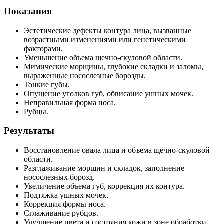
оды
Показания
екции
ры
Эстетические дефекты контура лица, вызванные
процедуры
возрастными изменениями или генетическими
факторами.
Уменьшение объема щечно-скуловой области.
скопия
Мимические морщины, глубокие складки и заломы,
выраженные носослезные борозды.
йн-услуги
Тонкие губы.
Опущение уголков губ, обвисание ушных мочек.
Неправильная форма носа.
препараты
Рубцы.
Результаты
ировать
Восстановление овала лица и объема щечно-скуловой
100-80-30
области.
 599-880
Разглаживание морщин и складок, заполнение
носослезных борозд.
Увеличение объема губ, коррекция их контура.
Подтяжка ушных мочек.
Коррекция формы носа.
Сглаживание рубцов.
Улучшение цвета и состояния кожи в зоне обработки.