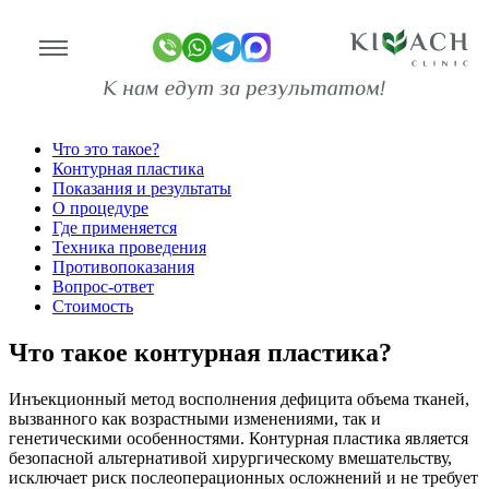
Контурная пластика (введение
филлеров)
Главная
Косметология
Инъекционные методы
Что это такое?
линике
Контурная пластика
Показания и результаты
ограммы
О процедуре
Где применяется
оживание
Техника проведения
Противопоказания
Вопрос-ответ
имость
Стоимость
зывы
Что такое контурная пластика?
ан-копии)
то
Инъекционный метод восполнения дефицита объема тканей,
вызванного как возрастными изменениями, так и
генетическими особенностями. Контурная пластика является
део
безопасной альтернативой хирургическому вмешательству,
исключает риск послеоперационных осложнений и не требует