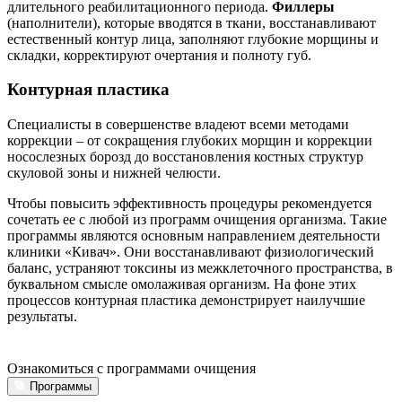
такты
длительного реабилитационного периода.
Филлеры
(наполнители), которые вводятся в ткани, восстанавливают
естественный контур лица, заполняют глубокие морщины и
складки, корректируют очертания и полноту губ.
раться
Контурная пластика
lish
sion
Специалисты в совершенстве владеют всеми методами
коррекции – от сокращения глубоких морщин и коррекции
носослезных борозд до восстановления костных структур
скуловой зоны и нижней челюсти.
и
Чтобы повысить эффективность процедуры рекомендуется
сочетать ее с любой из программ очищения организма. Такие
программы являются основным направлением деятельности
ностика
клиники «Кивач». Они восстанавливают физиологический
баланс, устраняют токсины из межклеточного пространства, в
едуры и
буквальном смысле омолаживая организм. На фоне этих
ды
процессов контурная пластика демонстрирует наилучшие
ния
результаты.
етология
Ознакомиться с программами очищения
ология
Программы