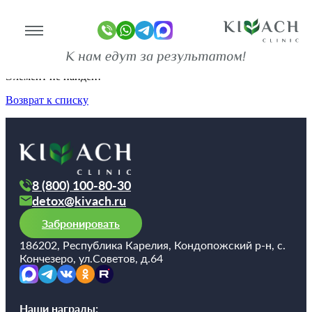
Новости
Главная
Новости
Элемент не найден!
Возврат к списку
линике
ограммы
оживание
8 (800) 100-80-30
имость
detox@kivach.ru
зывы
Забронировать
ан-копии)
186202, Республика Карелия, Кондопожский р-н, с.
то
Кончезеро, ул.Советов, д.64
део
Наши награды: