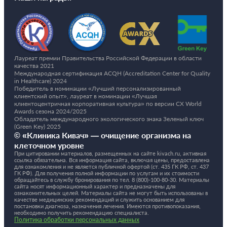
такты
раться
lish
Лауреат премии Правительства Российской Федерации в области
sion
качества 2021
Международная сертификация ACQH (Accreditation Center for Quality
in Healthcare) 2024
Победитель в номинации «Лучший персонализированный
клиентский опыт», лауреат в номинации «Лучшая
клиентоцентричная корпоративная культура» по версии CX World
Awards сезона 2024/2025
и
Обладатель международного экологического знака Зеленый ключ
(Green Key) 2025
© «Клиника Кивач» — очищение организма на
ностика
клеточном уровне
едуры и
При цитировании материалов, размещенных на сайте kivach.ru, активная
ссылка обязательна. Вся информация сайта, включая цены, предоставлена
ды
для ознакомления и не является публичной офертой (ст. 435 ГК РФ, cт. 437
ния
ГК РФ). Для получения полной информации по услугам и их стоимости
обращайтесь в службу бронирования по тел.
8 (800)-100-80-30.
Материалы
сайта носят информационный характер и предназначены для
етология
ознакомительных целей. Материалы сайта не могут быть использованы в
качестве медицинских рекомендаций и служить основанием для
постановки диагноза, назначения лечения. Имеются противопоказания,
ология
необходимо получить рекомендацию специалиста.
Политика обработки персональных данных