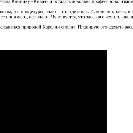
етила Клинику «Кивач» и осталась довольна профессионализмом
изы, и в процедуры, знаю – что, где и как. И, конечно, здесь, в
се понимают, все знают. Чувствуется, что здесь все честно, кв
асладиться природой Карелии сполна. Планирую это сделать ра