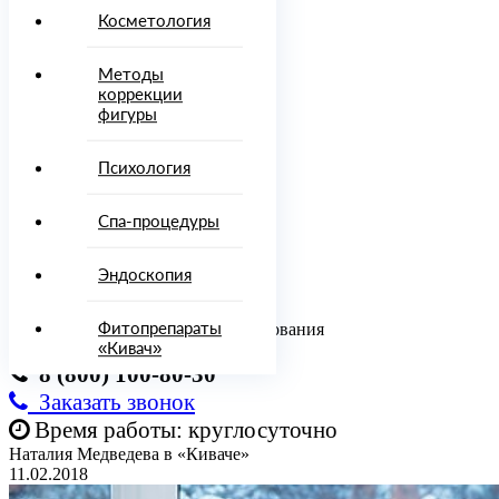
Врачи
Косметология
Диагностика
Процедуры
Методы
и методы
коррекции
лечения
фигуры
осметология
Психология
Методы
Психология
коррекции
фигуры
Спа-процедуры
Спа-
процедуры
Эндоскопия
Эндоскопия
Онлайн-
услуги
Фитопрепараты
Консультация врача, отдел бронирования
топрепараты
«Кивач»
8 (800) 100-80-30
ировать
Заказать звонок
00)
Время работы: круглосуточно
-80-
Наталия Медведева в «Киваче»
11.02.2018
142)