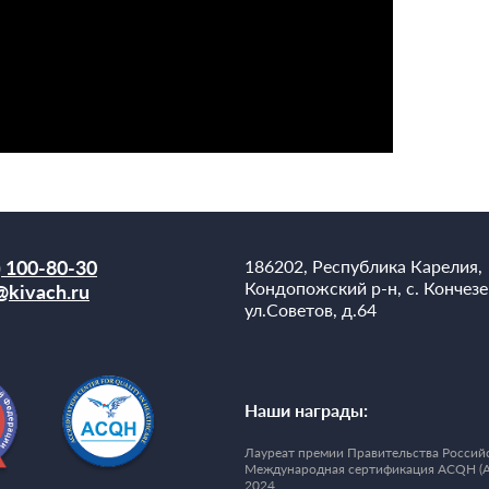
) 100-80-30
186202, Республика Карелия,
Кондопожский р-н, с. Кончезе
@kivach.ru
ул.Советов, д.64
Наши награды:
Лауреат премии Правительства Российс
Международная сертификация ACQH (Accre
2024