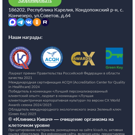
Забронировать
такты
186202, Республика Карелия, Кондопожский р-н, с.
Кончезеро, ул.Советов, д.64
раться
lish
Наши награды:
sion
и
Лауреат премии Правительства Российской Федерации в области
качества 2021
ностика
Международная сертификация ACQH (Accreditation Center for Quality
in Healthcare) 2024
едуры и
Победитель в номинации «Лучший персонализированный
клиентский опыт», лауреат в номинации «Лучшая
ды
клиентоцентричная корпоративная культура» по версии CX World
ния
Awards сезона 2024/2025
Обладатель международного экологического знака Зеленый ключ
етология
(Green Key) 2025
© «Клиника Кивач» — очищение организма на
клеточном уровне
ология
При цитировании материалов, размещенных на сайте kivach.ru, активная
ссылка обязательна. Вся информация сайта, включая цены, предоставлена