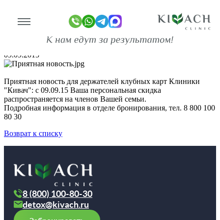
Семейное предложение
Главная
Новости
Семейное предложение
09.09.2015
линике
Приятная новость для держателей клубных карт Клиники
"Кивач": с 09.09.15 Ваша персональная скидка
ограммы
распространяется на членов Вашей семьи.
Подробная информация в отделе бронирования, тел. 8 800 100
оживание
80 30
имость
Возврат к списку
зывы
ан-копии)
то
8 (800) 100-80-30
део
detox@kivach.ru