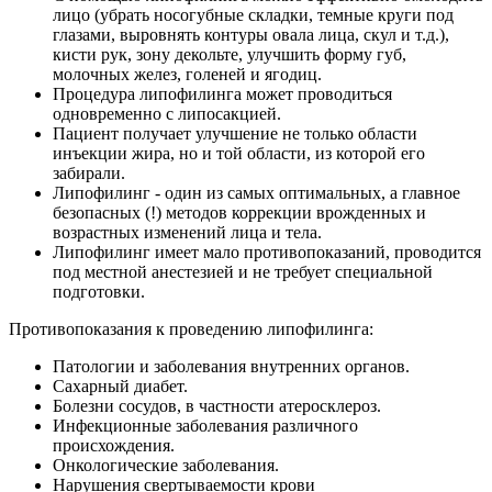
оды
лицо (убрать носогубные складки, темные круги под
екции
глазами, выровнять контуры овала лица, скул и т.д.),
ры
кисти рук, зону декольте, улучшить форму губ,
молочных желез, голеней и ягодиц.
процедуры
Процедура липофилинга может проводиться
одновременно с липосакцией.
скопия
Пациент получает улучшение не только области
инъекции жира, но и той области, из которой его
забирали.
йн-услуги
Липофилинг - один из самых оптимальных, а главное
безопасных (!) методов коррекции врожденных и
препараты
возрастных изменений лица и тела.
Липофилинг имеет мало противопоказаний, проводится
под местной анестезией и не требует специальной
подготовки.
ировать
Противопоказания к проведению липофилинга:
100-80-30
Патологии и заболевания внутренних органов.
 599-880
Сахарный диабет.
Болезни сосудов, в частности атеросклероз.
Инфекционные заболевания различного
происхождения.
Онкологические заболевания.
Нарушения свертываемости крови