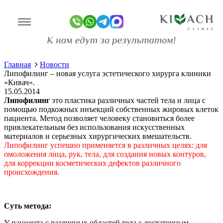
Липофилинг – новая услуга
эстетического хирурга клиники
«Кивач».
Главная
Новости
линике
Липофилинг – новая услуга эстетического хирурга клиники
«Кивач».
15.05.2014
ограммы
Липофилинг
это пластика различных частей тела и лица с
помощью подкожных инъекций собственных жировых клеток
оживание
пациента. Метод позволяет человеку становиться более
привлекательным без использования искусственных
имость
материалов и серьезных хирургических вмешательств.
Липофилинг успешно применяется в различных целях: для
омоложения лица, рук, тела, для создания новых контуров,
зывы
для коррекции косметических дефектов различного
ан-копии)
происхождения.
то
део
Суть метода:
У пациента с различных областей тела с достаточным