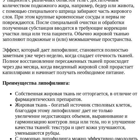
такты
количеством подкожного жира, например, бедер или живота,
с помощью специального шприца забирают часть жирового
слоя. При этом крупные кровеносные сосуды и нервы не
раться
повреждаются. После специальной очистки и обработки
полученная субстанция вводится в требующие коррекции
участки лица или тела пациента. Обычно жировой тканью
lish
заполняют подкожные и (или) межмышечные пространства.
sion
Эффект, который дает липофилинг, становится полностью
заметным уже через неделю, когда спадает отечность тканей.
Полное восстановление пересаженных тканей происходит
через два месяца, когда введенный жировой слой прорастает
и
капиллярами и начинает получать необходимое питание.
Преимущества липофилинга:
ностика
Собственная жировая ткань не отторгается, в отличие от
едуры и
фармацевтических препаратов.
ды
Жировая ткань - богатый источник стволовых клеток,
ния
благодаря этому липофиллинг дает не только
увеличение недостающих объемов, выравнивание и
етология
гармонизацию контуров лица или тела, но и улучшение
качества тканей: текстура и цвет кожи улучшаются,
ология
уменьшаются рубцы.
С помощью липофилинга можно эффективно омолодить