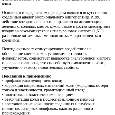
оды
кожи.
екции
ры
Основным ингредиентом препарата является искусственно
созданный аналог эмбрионального олигопептида P199,
процедуры
действие которого как раз и направлено на активизацию
деления стволовых клеток кожи. Также в состав мезовартона
скопия
входят высокомолекулярная гиалуроновая кислота (1,5%),
различные витамины, аминокислоты, микроэлементы и
коэнзимы.
йн-услуги
Пептид оказывает стимулирующее воздействие на
препараты
обновление клеток кожи, усиливает активность
фибропластов, содействует выработке гиалуроновой кислоты
и волокон коллагена, что способствует омоложению кожи,
улучшению ее восстановительных свойств.
ировать
Показания к применению:
100-80-30
• профилактика «увядания» кожи;
• коррекция возрастных изменений кожи (морщины, потеря
 599-880
тонуса и эластичности, гравитационный птоз);
• подготовка к пластическим операциям;
• реабилитация кожи в послеоперационном периоде;
• восстановление кожи после срединных и глубоких
пилингов, лазерных шлифовок, ожогов различного
происхождения;