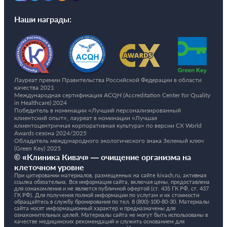
Наши награды:
Лауреат премии Правительства Российской Федерации в области
качества 2021
Международная сертификация ACQH (Accreditation Center for Quality
in Healthcare) 2024
Победитель в номинации «Лучший персонализированный
клиентский опыт», лауреат в номинации «Лучшая
клиентоцентричная корпоративная культура» по версии CX World
Awards сезона 2024/2025
Обладатель международного экологического знака Зеленый ключ
(Green Key) 2025
© «Клиника Кивач» — очищение организма на
клеточном уровне
При цитировании материалов, размещенных на сайте kivach.ru, активная
ссылка обязательна. Вся информация сайта, включая цены, предоставлена
для ознакомления и не является публичной офертой (ст. 435 ГК РФ, cт. 437
ГК РФ). Для получения полной информации по услугам и их стоимости
обращайтесь в службу бронирования по тел.
8 (800)-100-80-30.
Материалы
сайта носят информационный характер и предназначены для
ознакомительных целей. Материалы сайта не могут быть использованы в
качестве медицинских рекомендаций и служить основанием для