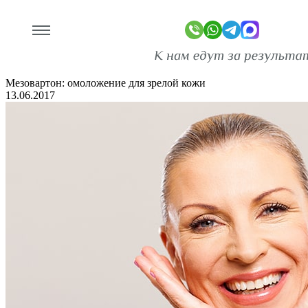
Мезовартон: омоложение для зрелой
кожи
Главная
Новости
Мезовартон: омоложение для зрелой кожи
13.06.2017
линике
ограммы
оживание
имость
зывы
ан-копии)
то
део