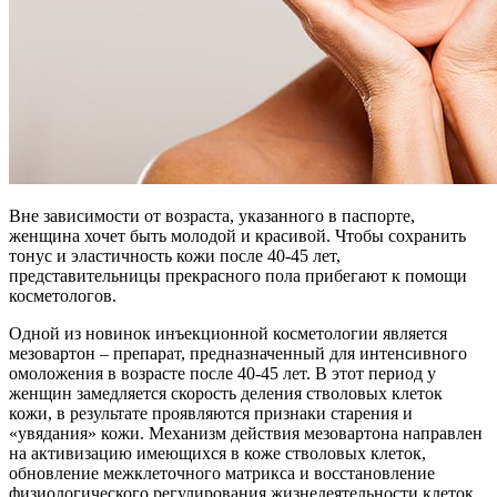
такты
раться
lish
sion
Вне зависимости от возраста, указанного в паспорте,
женщина хочет быть молодой и красивой. Чтобы сохранить
и
тонус и эластичность кожи после 40-45 лет,
представительницы прекрасного пола прибегают к помощи
косметологов.
ностика
Одной из новинок инъекционной косметологии является
едуры и
мезовартон – препарат, предназначенный для интенсивного
ды
омоложения в возрасте после 40-45 лет. В этот период у
ния
женщин замедляется скорость деления стволовых клеток
кожи, в результате проявляются признаки старения и
етология
«увядания» кожи. Механизм действия мезовартона направлен
на активизацию имеющихся в коже стволовых клеток,
ология
обновление межклеточного матрикса и восстановление
физиологического регулирования жизнедеятельности клеток