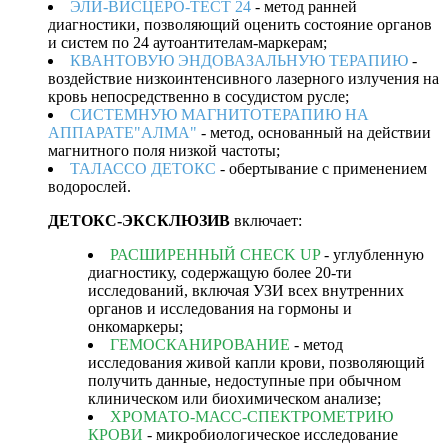
такты
ЭЛИ-ВИСЦЕРО-ТЕСТ 24
- метод ранней
диагностики, позволяющий оценить состояние органов
и систем по 24 аутоантителам-маркерам;
КВАНТОВУЮ ЭНДОВАЗАЛЬНУЮ ТЕРАПИЮ
-
раться
воздействие низкоинтенсивного лазерного излучения на
кровь непосредственно в сосудистом русле;
lish
СИСТЕМНУЮ МАГНИТОТЕРАПИЮ НА
sion
АППАРАТЕ"АЛМА"
- метод, основанный на действии
магнитного поля низкой частоты;
ТАЛАССО ДЕТОКС
- обертывание с применением
водорослей.
ДЕТОКС-ЭКСКЛЮЗИВ
включает:
и
РАСШИРЕННЫЙ CHECK UP
- углубленную
ностика
диагностику, содержащую более 20-ти
исследований, включая УЗИ всех внутренних
едуры и
органов и исследования на гормоны и
ды
онкомаркеры;
ния
ГЕМОСКАНИРОВАНИЕ
- метод
исследования живой капли крови, позволяющий
етология
получить данные, недоступные при обычном
клиническом или биохимическом анализе;
ХРОМАТО-МАСС-СПЕКТРОМЕТРИЮ
ология
КРОВИ
- микробиологическое исследование