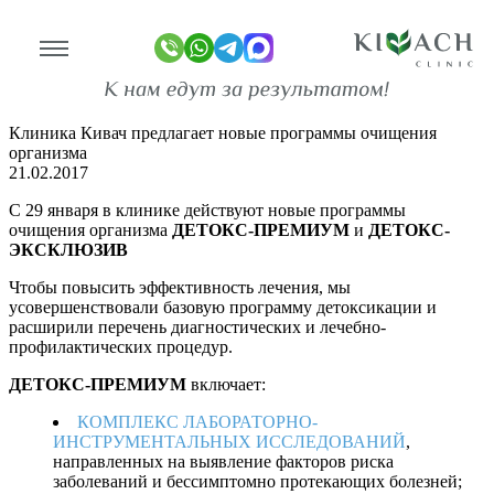
Клиника Кивач предлагает новые
программы очищения организма
Главная
Новости
Клиника Кивач предлагает новые программы очищения
организма
линике
21.02.2017
ограммы
С 29 января в клинике действуют новые программы
очищения организма
ДЕТОКС-ПРЕМИУМ
и
ДЕТОКС-
оживание
ЭКСКЛЮЗИВ
Чтобы повысить эффективность лечения, мы
имость
усовершенствовали базовую программу детоксикации и
расширили перечень диагностических и лечебно-
зывы
профилактических процедур.
ан-копии)
ДЕТОКС-ПРЕМИУМ
включает:
то
КОМПЛЕКС ЛАБОРАТОРНО-
ИНСТРУМЕНТАЛЬНЫХ ИССЛЕДОВАНИЙ
,
део
направленных на выявление факторов риска
заболеваний и бессимптомно протекающих болезней;