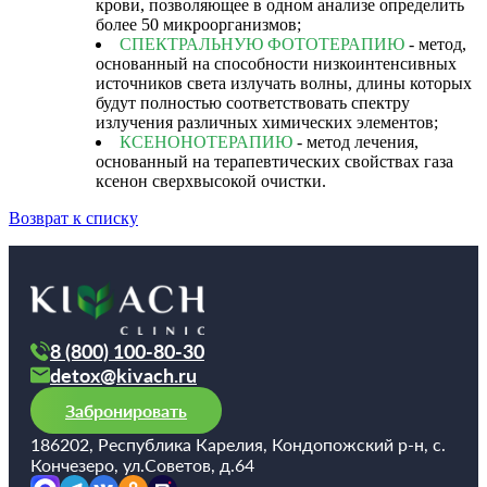
оды
крови, позволяющее в одном анализе определить
екции
более 50 микроорганизмов;
СПЕКТРАЛЬНУЮ ФОТОТЕРАПИЮ
- метод,
ры
основанный на способности низкоинтенсивных
процедуры
источников света излучать волны, длины которых
будут полностью соответствовать спектру
излучения различных химических элементов;
скопия
КСЕНОНОТЕРАПИЮ
- метод лечения,
основанный на терапевтических свойствах газа
йн-услуги
ксенон сверхвысокой очистки.
Возврат к списку
препараты
ировать
100-80-30
8 (800) 100-80-30
 599-880
detox@kivach.ru
Забронировать
186202, Республика Карелия, Кондопожский р-н, с.
Кончезеро, ул.Советов, д.64