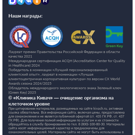
Наши награды:
Лауреат премии Правительства Российской Федерации в области
качества 2021
Международная сертификация ACQH (Accreditation Center for Quality
in Healthcare) 2024
Победитель в номинации «Лучший персонализированный
клиентский опыт», лауреат в номинации «Лучшая
клиентоцентричная корпоративная культура» по версии CX World
Awards сезона 2024/2025
Обладатель международного экологического знака Зеленый ключ
(Green Key) 2025
© «Клиника Кивач» — очищение организма на
клеточном уровне
При цитировании материалов, размещенных на сайте kivach.ru, активная
ссылка обязательна. Вся информация сайта, включая цены, предоставлена
для ознакомления и не является публичной офертой (ст. 435 ГК РФ, cт. 437
ГК РФ). Для получения полной информации по услугам и их стоимости
обращайтесь в службу бронирования по тел.
8 (800)-100-80-30.
Материалы
сайта носят информационный характер и предназначены для
ознакомительных целей. Материалы сайта не могут быть использованы в