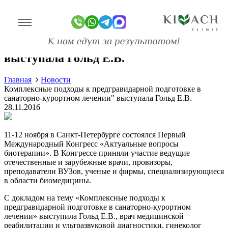
Комплексные подходы к
предгравидарной подготовке в
санаторно-курортном лечении"
выступала Гольд Е.В.
линике
Главная
Новости
Комплексные подходы к предгравидарной подготовке в
ограммы
санаторно-курортном лечении" выступала Гольд Е.В.
28.11.2016
оживание
11-12 ноября в Санкт-Петербурге состоялся Первый
имость
Международный Конгресс «Актуальные вопросы
биотерапии». В Конгрессе приняли участие ведущие
зывы
отечественные и зарубежные врачи, провизоры,
ан-копии)
преподаватели ВУЗов, ученые и фирмы, специализирующиеся
в области биомедицины.
то
С докладом на тему «Комплексные подходы к
предгравидарной подготовке в санаторно-курортном
део
лечении» выступила Гольд Е.В., врач медицинской
реабилитации и ультразвуковой диагностики, гинеколог