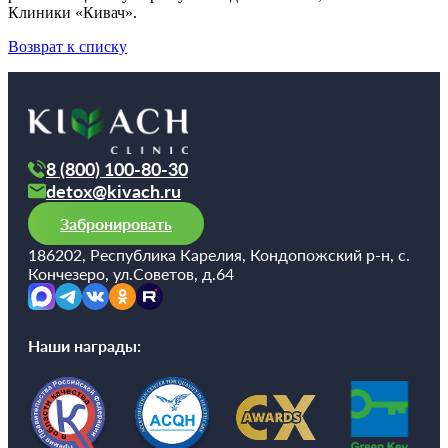
такты
Клиники «Кивач».
Возврат к списку
раться
lish
sion
8 (800) 100-80-30
detox@kivach.ru
Забронировать
и
186202, Республика Карелия, Кондопожский р-н, с.
ностика
Кончезеро, ул.Советов, д.64
едуры и
ды
ния
Наши награды:
етология
ология