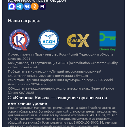
Наши награды:
Лауреат премии Правительства Российской Федерации в области
качества 2021
Международная сертификация ACQH (Accreditation Center for Quality
in Healthcare) 2024
Победитель в номинации «Лучший персонализированный
клиентский опыт», лауреат в номинации «Лучшая
клиентоцентричная корпоративная культура» по версии CX World
Awards сезона 2024/2025
Обладатель международного экологического знака Зеленый ключ
(Green Key) 2025
© «Клиника Кивач» — очищение организма на
клеточном уровне
При цитировании материалов, размещенных на сайте kivach.ru, активная
ссылка обязательна. Вся информация сайта, включая цены, предоставлена
для ознакомления и не является публичной офертой (ст. 435 ГК РФ, cт. 437
ГК РФ). Для получения полной информации по услугам и их стоимости
обращайтесь в службу бронирования по тел.
8 (800)-100-80-30.
Материалы
сайта носят информационный характер и предназначены для