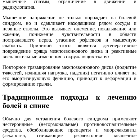
оды
мышечные спазмы, ограничение в движении и
екции
радикулопатия.
ры
Мышечное напряжение не только порождает на болевой
процедуры
синдром, но и сдавливает находящиеся рядом сосуды и
нервные стволы. Это вызывает онемение, покалывание или
жжение, понижение чувствительности в области
скопия
пострадавшего нерва, угасание рефлексов и мышечную
слабость. Причиной этого является дегенеративное
йн-услуги
повреждение хряща межпозвонкового диска и реактивные
воспалительные изменения в окружающих тканях.
препараты
Повторное травмирование межпозвонкового диска (поднятие
тяжестей, излишняя нагрузка, падения) негативно влияет на
его амортизирующую функцию, приводит к деформации и
формированию грыжи.
ировать
Традиционные подходы к лечению
100-80-30
 599-880
болей в спине
Обычно для устранения болевого синдрома применяют
нестероидные (негормональные) противовоспалительные
средства, обезболивающие препараты и миорелаксанты
(лекарства, снижающие рефлекторное мышечное