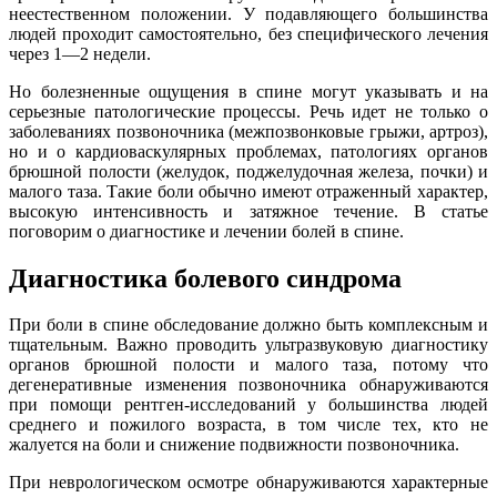
такты
неестественном положении. У подавляющего большинства
людей проходит самостоятельно, без специфического лечения
через 1—2 недели.
раться
Но болезненные ощущения в спине могут указывать и на
серьезные патологические процессы. Речь идет не только о
lish
заболеваниях позвоночника (межпозвонковые грыжи, артроз),
sion
но и о кардиоваскулярных проблемах, патологиях органов
брюшной полости (желудок, поджелудочная железа, почки) и
малого таза. Такие боли обычно имеют отраженный характер,
высокую интенсивность и затяжное течение. В статье
поговорим о диагностике и лечении болей в спине.
и
Диагностика болевого синдрома
ностика
При боли в спине обследование должно быть комплексным и
едуры и
тщательным. Важно проводить ультразвуковую диагностику
ды
органов брюшной полости и малого таза, потому что
ния
дегенеративные изменения позвоночника обнаруживаются
при помощи рентген-исследований у большинства людей
етология
среднего и пожилого возраста, в том числе тех, кто не
жалуется на боли и снижение подвижности позвоночника.
ология
При неврологическом осмотре обнаруживаются характерные