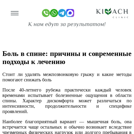
Боль в спине: причины, диагностика и
современные методы лечения
Главная
Публикации
линике
Боль в спине: причины и современные
ограммы
подходы к лечению
оживание
Стоит ли удалять межпозвонковую грыжу и какие методы
имость
помогают снижать боль
После 40-летнего рубежа практически каждый человек
зывы
временами испытывает болезненные ощущения в области
ан-копии)
спины. Характер дискомфорта может различаться по
интенсивности, продолжительности и специфике
то
проявлений.
Наиболее благоприятный вариант — мышечная боль, она
део
встречается чаще остальных и обычно возникает вследствие
чрезмерных физических нагрузок или долгого пребывания в