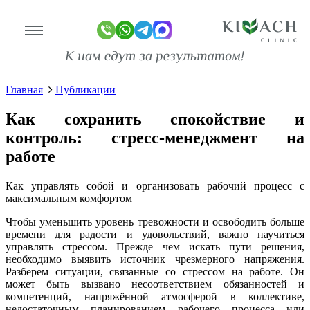
Стресс-менеджмент на работе: как
справляться со стрессом и сохранить
спокойствие
Главная
Публикации
линике
Как сохранить спокойствие и
ограммы
контроль: стресс-менеджмент на
работе
оживание
имость
Как управлять собой и организовать рабочий процесс с
максимальным комфортом
зывы
Чтобы уменьшить уровень тревожности и освободить больше
ан-копии)
времени для радости и удовольствий, важно научиться
управлять стрессом. Прежде чем искать пути решения,
то
необходимо выявить источник чрезмерного напряжения.
Разберем ситуации, связанные со стрессом на работе. Он
део
может быть вызвано несоответствием обязанностей и
компетенций, напряжённой атмосферой в коллективе,
недостаточным планированием рабочего процесса или