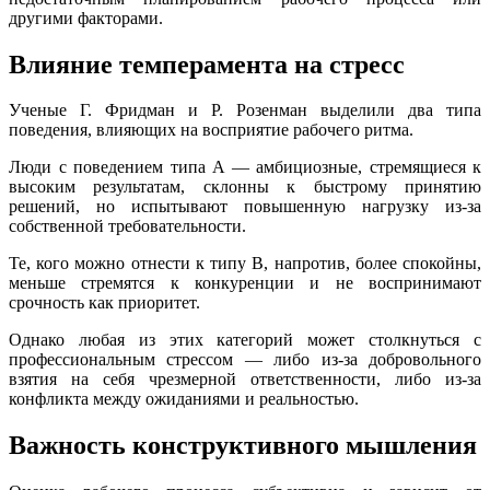
такты
другими факторами.
Влияние темперамента на стресс
раться
Ученые Г. Фридман и Р. Розенман выделили два типа
lish
поведения, влияющих на восприятие рабочего ритма.
sion
Люди с поведением типа A — амбициозные, стремящиеся к
высоким результатам, склонны к быстрому принятию
решений, но испытывают повышенную нагрузку из-за
собственной требовательности.
и
Те, кого можно отнести к типу B, напротив, более спокойны,
меньше стремятся к конкуренции и не воспринимают
ностика
срочность как приоритет.
едуры и
Однако любая из этих категорий может столкнуться с
ды
профессиональным стрессом — либо из-за добровольного
ния
взятия на себя чрезмерной ответственности, либо из-за
конфликта между ожиданиями и реальностью.
етология
Важность конструктивного мышления
ология