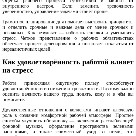
Оценка рабочего процесса субъективна и зависит от
оды
внутреннего настроя. Если заменить тревожность
екции
уверенностью, управление задачами станет проще.
ры
Грамотное планирование дня помогает выстроить приоритеты
процедуры
и отделить срочные и важные дела от менее срочных и
неважных. Как результат — избежать спешки и уменьшить
скопия
стресс. Четкое представление о рабочих обязательствах
облегчает процесс делегирования и позволяет отказаться от
нереалистичных целей.
йн-услуги
Как удовлетворённость работой влияет
препараты
на стресс
Работа, приносящая ощутимую пользу, способствует
ировать
удовлетворённости и снижению тревожности. Поэтому важно
оценить важность вашего труда, понять, кому и в чём вы
100-80-30
помогаете.
 599-880
Дружественные отношения с коллегами играют ключевую
роль в создании комфортной рабочей атмосферы. Простые
способы улучшить обстановку — включение расслабляющей
фоновой музыки, оформление пространства зелеными
растениями, а также совместный уход за ними, что