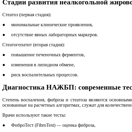
Стадии развития неалкогольной жирово
Стеатоз (первая стадия):
● минимальные клинические проявления,
● отсутствие явных лабораторных маркеров.
Стеатогепатит (вторая стадия):
● повышение печеночных ферментов,
● изменения в липидном обмене,
● риск воспалительных процессов.
Диагностика НАЖБП: современные те
Степень воспаления, фиброза и стеатоза являются основны
основанные на расчетных алгоритмах, служат для количествен
Врачи используют такие тесты:
● ФиброТест (FibroTest) — оценка фиброза,