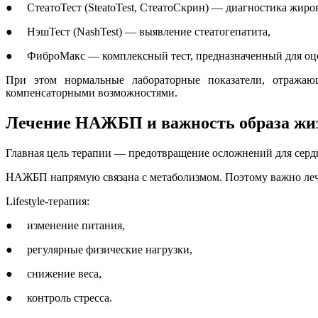
● СтеатоТест (SteatoTest, СтеатоСкрин) — диагностика жиро
● НэшТест (NashTest) — выявление стеатогепатита,
● ФиброМакс — комплексный тест, предназначенный для оценк
При этом нормальные лабораторные показатели, отражающ
компенсаторными возможностями.
Лечение НАЖБП и важность образа жи
Главная цель терапии — предотвращение осложнений для сердц
НАЖБП напрямую связана с метаболизмом. Поэтому важно леч
Lifestyle-терапия:
● изменение питания,
● регулярные физические нагрузки,
● снижение веса,
● контроль стресса.