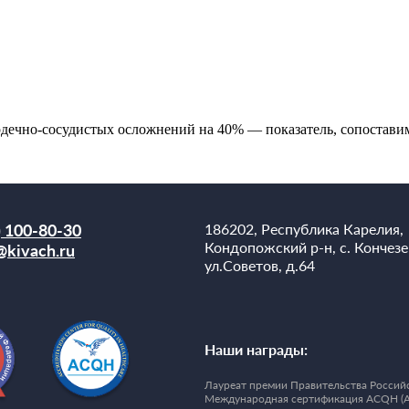
ердечно-сосудистых осложнений на 40% — показатель, сопостав
) 100-80-30
186202, Республика Карелия,
Кондопожский р-н, с. Кончезе
@kivach.ru
ул.Советов, д.64
Наши награды:
Лауреат премии Правительства Российс
Международная сертификация ACQH (Accre