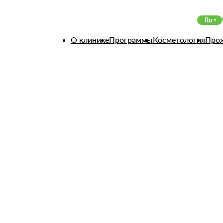
 как распознать и лечить
Ru
О клинике
Программы
Косметология
Про