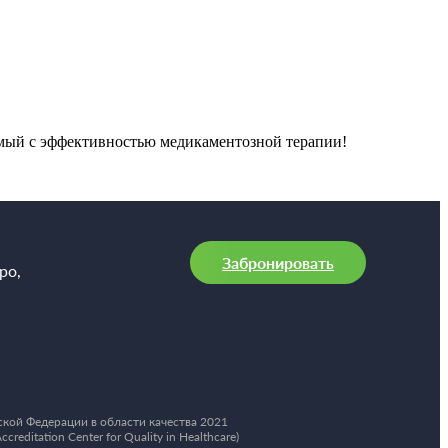
имый с эффективностью медикаментозной терапии!
Забронировать
ро,
кой Федерации в области качества 2021
ditation Center for Quality in Healthcare)