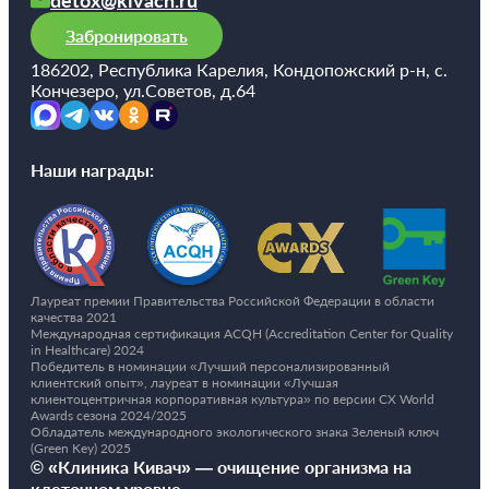
detox@kivach.ru
такты
Забронировать
186202, Республика Карелия, Кондопожский р-н, с.
раться
Кончезеро, ул.Советов, д.64
lish
sion
Наши награды:
и
ностика
Лауреат премии Правительства Российской Федерации в области
качества 2021
едуры и
Международная сертификация ACQH (Accreditation Center for Quality
ды
in Healthcare) 2024
Победитель в номинации «Лучший персонализированный
ния
клиентский опыт», лауреат в номинации «Лучшая
клиентоцентричная корпоративная культура» по версии CX World
етология
Awards сезона 2024/2025
Обладатель международного экологического знака Зеленый ключ
(Green Key) 2025
ология
© «Клиника Кивач» — очищение организма на
клеточном уровне