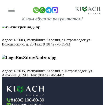
Контролирующие органы
Главная
О клинике
Информация об организации
линике
Адрес: 185003, Республика Карелия, г.Петрозаводск,ул.
ограммы
Володарского, д. 26 Тел.: 8 (8142) 76-35-93
оживание
имость
Адрес: 185035, Республика Карелия, г. Петрозаводск, ул.
зывы
Анохина, д. 29 а. Тел: (88142) 78-54-02
ан-копии)
то
део
8 (800) 100-80-30